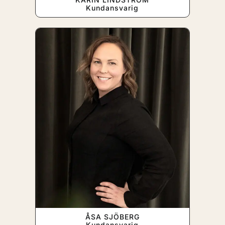
Kundansvarig
ÅSA SJÖBERG
Kundansvarig